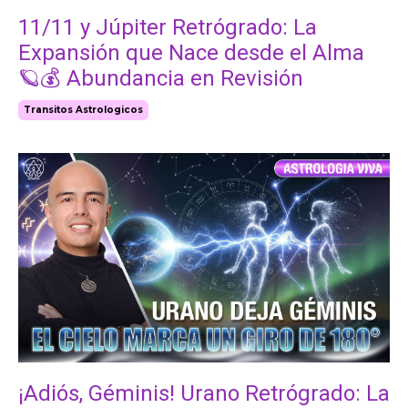
11/11 y Júpiter Retrógrado: La
Expansión que Nace desde el Alma
🪐💰 Abundancia en Revisión
Transitos Astrologicos
¡Adiós, Géminis! Urano Retrógrado: La