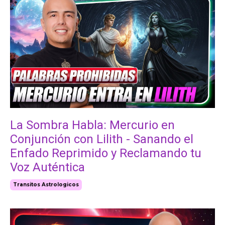
La Sombra Habla: Mercurio en
Conjunción con Lilith - Sanando el
Enfado Reprimido y Reclamando tu
Voz Auténtica
Transitos Astrologicos