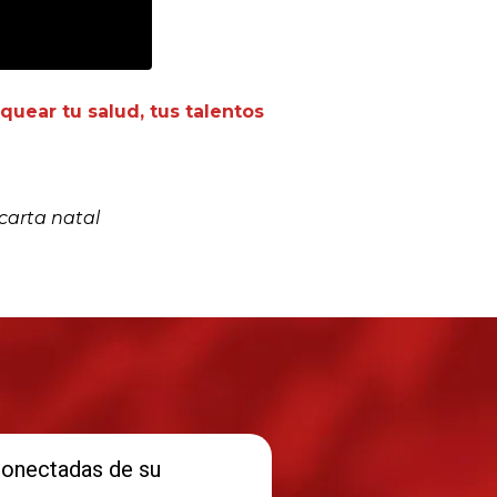
quear tu salud, tus talentos
 carta natal
onectadas de su