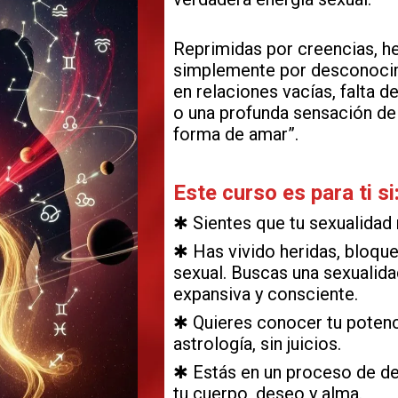
Reprimidas por creencias, he
simplemente por desconocim
en relaciones vacías, falta 
o una profunda sensación d
forma de amar”.
Este curso es para ti si
✱ Sientes que tu sexualidad 
✱ Has vivido heridas, bloque
sexual. Buscas una sexualidad
expansiva y consciente.
✱ Quieres conocer tu potenc
astrología, sin juicios.
✱ Estás en un proceso de des
tu cuerpo, deseo y alma.