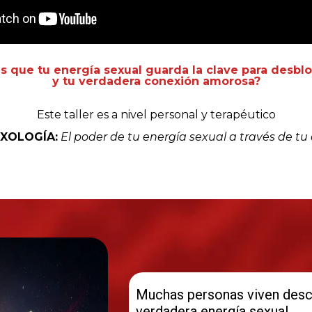
s que tu energía sexual guarda la clave para desblo
y tu verdadera conexión amorosa?
Este taller es a nivel personal y terapéutico
XOLOGÍA:
El poder de tu energía sexual a través de tu
Muchas personas viven desc
verdadera energía sexual.